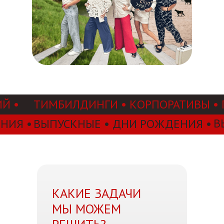
Й •
ТИМБИЛДИНГИ • КОРПОРАТИВЫ •
В
НИЯ •
ВЫПУСКНЫЕ • ДНИ РОЖДЕНИЯ •
КАКИЕ ЗАДАЧИ
МЫ МОЖЕМ