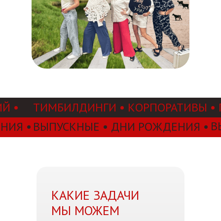
Й •
ТИМБИЛДИНГИ • КОРПОРАТИВЫ •
В
НИЯ •
ВЫПУСКНЫЕ • ДНИ РОЖДЕНИЯ •
КАКИЕ ЗАДАЧИ
МЫ МОЖЕМ